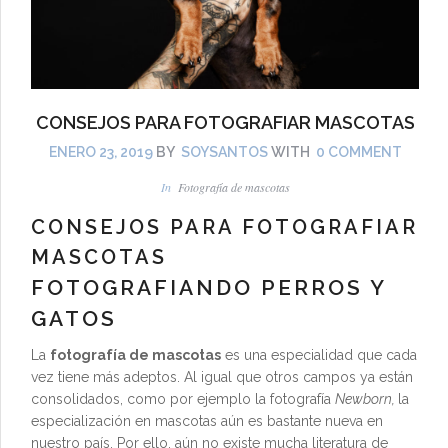
CONSEJOS PARA FOTOGRAFIAR MASCOTAS
ENERO 23, 2019
BY
SOYSANTOS
WITH
0 COMMENT
In
Fotografía de mascotas
CONSEJOS PARA FOTOGRAFIAR
MASCOTAS
FOTOGRAFIANDO PERROS Y
GATOS
La
fotografía de mascotas
es una especialidad que cada
vez tiene más adeptos. Al igual que otros campos ya están
consolidados, como por ejemplo la fotografía
Newborn,
la
especialización en mascotas aún es bastante nueva en
nuestro país. Por ello, aún no existe mucha literatura de